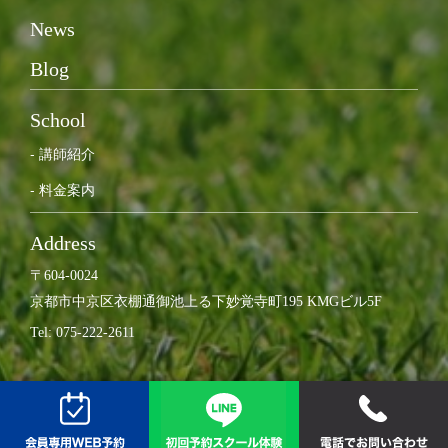
News
Blog
School
- 講師紹介
- 料金案内
Address
〒604-0024
京都市中京区衣棚通御池上る下妙覚寺町195 KMGビル5F
Tel: 075-222-2611​
© 2022, Urban Golf Karasuma Oike.